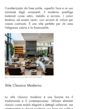
Caratterizzato da linee pulite, superfici lisce e un uso
minimale degli ornamenti, il moderno predilige
materiali come vetro, metallo e acciaio. I colori
tendono ad essere neutri, con accenti di colore per
creare contrasto. È uno stile perfetto per chi ama
l'eleganza sobria e la funzionalità.
https://it.pinterest.com/pin/28217935160152620/
Stile Classico Moderno
Lo stile classico moderno è una fusione tra il
tradizionale e il contemporaneo. Utilizza elementi
classici come mobili eleganti e dettagli sofisticati, ma
reinterpretati in chiave moderna con linee più pulite e