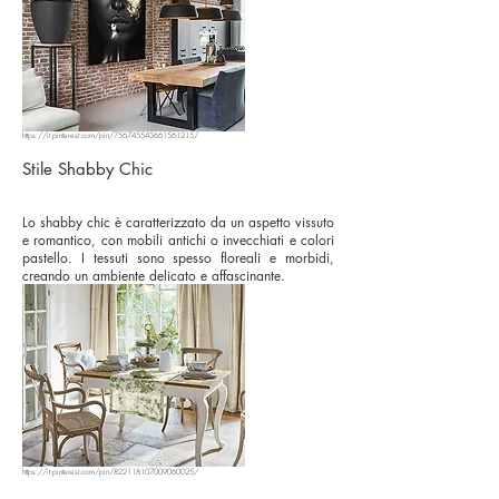
https://it.pinterest.com/pin/756745543661561215/
Stile Shabby Chic
Lo shabby chic è caratterizzato da un aspetto vissuto
e romantico, con mobili antichi o invecchiati e colori
pastello. I tessuti sono spesso floreali e morbidi,
creando un ambiente delicato e affascinante.
https://it.pinterest.com/pin/822118107009060025/