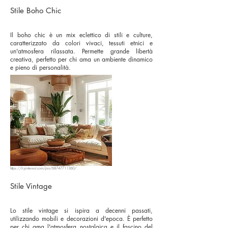
Stile Boho Chic
Il boho chic è un mix eclettico di stili e culture,
caratterizzato da colori vivaci, tessuti etnici e
un'atmosfera rilassata. Permette grande libertà
creativa, perfetto per chi ama un ambiente dinamico
e pieno di personalità.
https://it.pinterest.com/pin/68747711360/
Stile Vintage
Lo stile vintage si ispira a decenni passati,
utilizzando mobili e decorazioni d'epoca. È perfetto
per chi ama l'atmosfera nostalgica e il fascino del