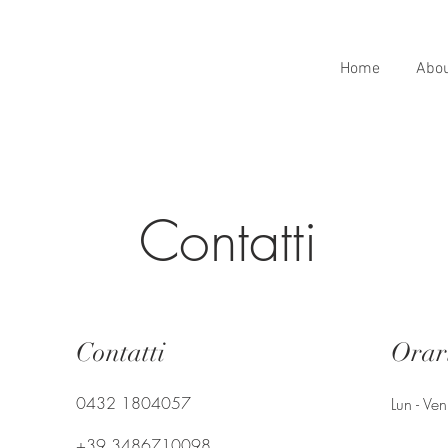
Home
Abo
Contatti
Contatti
Orar
0432 1804057
Lun - Ven
+39 3486710098