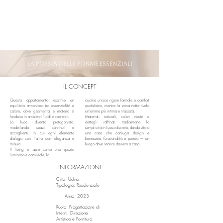
LA POESIA DELLE FORME ESSENZIALI
IL CONCEPT
Questo appartamento esprime un
cucina unisce rigore formale e comfort
equilibrio armonioso tra essenzialità e
quotidiano, mentre la zona notte rivela
calore, dove geometria e materia si
un’anima più intima e rilassata.
fondono in ambienti fluidi e coerenti.
Materiali naturali, colori neutri e
La luce diventa protagonista,
dettagli raffinati trasformano la
modellando spazi continui e
semplicità in lusso discreto, dando vita a
accoglienti, in cui ogni elemento
una casa che coniuga design e
dialoga con l’altro con eleganza e
benessere, funzionalità e poesia — un
misura.
luogo dove sentirsi davvero a casa.
​Il living si apre come uno spazio
luminoso e conviviale, la
INFORMAZIONI
Città: Udine
Tipologia: Residenziale
Anno: 2023
Ruolo: Progettazione di
Interni, Direzione
Artistica e Fornitura